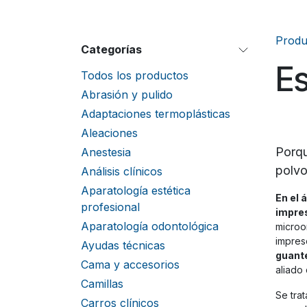
Produ
Categorías
Es
Todos los productos
Abrasión y pulido
Adaptaciones termoplásticas
Aleaciones
Porqu
Anestesia
polvo
Análisis clínicos
Aparatología estética
En el 
profesional
impres
Aparatología odontológica
microo
impres
Ayudas técnicas
guante
Cama y accesorios
aliado 
Camillas
Se tra
Carros clínicos