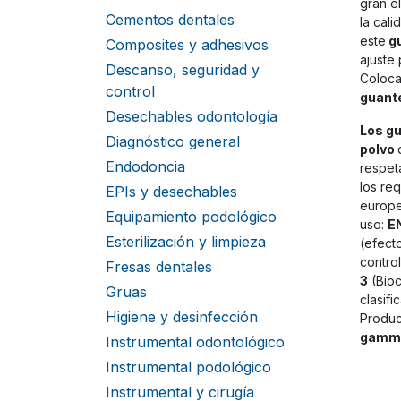
gran el
Cementos dentales
la cali
este
gu
Composites y adhesivos
ajuste
Descanso, seguridad y
Coloca
control
guante
Desechables odontología
Los gu
Diagnóstico general
polvo
Endodoncia
respet
los req
EPIs y desechables
europ
Equipamiento podológico
uso:
E
Esterilización y limpieza
(efect
contro
Fresas dentales
3
(Bioc
Gruas
clasifi
Higiene y desinfección
Produc
gamm
Instrumental odontológico
Instrumental podológico
Instrumental y cirugía