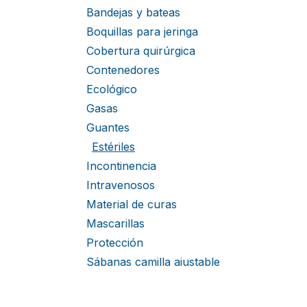
Bandejas y bateas
Boquillas para jeringa
Cobertura quirúrgica
Contenedores
Ecológico
Gasas
Guantes
Estériles
Incontinencia
Intravenosos
Material de curas
Mascarillas
Protección
Sábanas camilla ajustable
Sábanas camilla no ajustables
Sets estériles