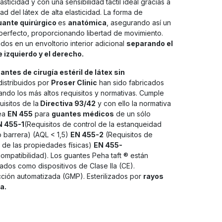
asticidad y con una sensibilidad táctil ideal gracias a
dad del látex de alta elasticidad. La forma de
ante quirúrgico
es
anatómica
, asegurando así un
 perfecto, proporcionando libertad de movimiento.
dos en un envoltorio interior adicional
separando el
 izquierdo y el derecho.
antes de cirugía estéril de látex sin
distribuidos por
Proser Clinic
han sido fabricados
ando los más altos requisitos y normativas. Cumple
uisitos de la
Directiva 93/42
y con ello la normativa
ea
EN 455
para
guantes médicos
de un sólo
N 455-1
(Requisitos de control de la estanqueidad
o barrera) (AQL < 1,5)
EN 455-2
(Requisitos de
l de las propiedades físicas)
EN 455-
ompatibilidad). Los guantes Peha taft ® están
cados como dispositivos de Clase IIa (CE).
ción automatizada (GMP). Esterilizados por
rayos
a.