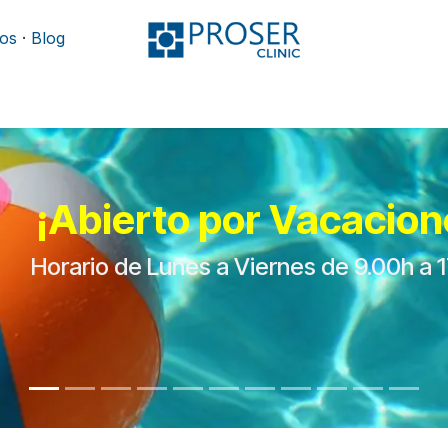
os
·
Blog
Podología
Rehabilitación
Mobiliario y camillas
¡Abierto por Vacacion
Horario de Lunes a Viernes de 9.00h a 