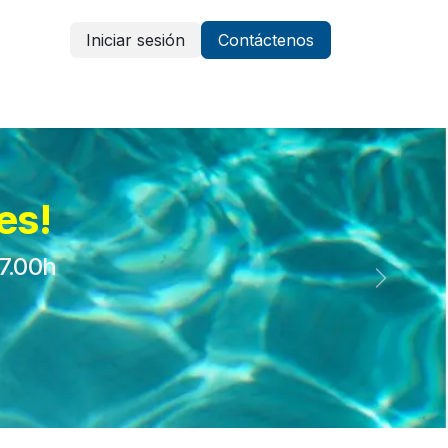
Iniciar sesión
Contáctenos
Vestuario y protección
Aparatología
es!
17.00h
Siguient