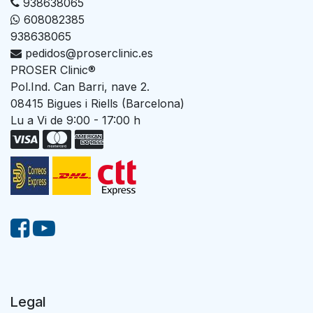
938638065
608082385
938638065
pedidos@proserclinic.es
PROSER Clinic®
Pol.Ind. Can Barri, nave 2.
08415 Bigues i Riells (Barcelona)
Lu a Vi de 9:00 - 17:00 h
Legal