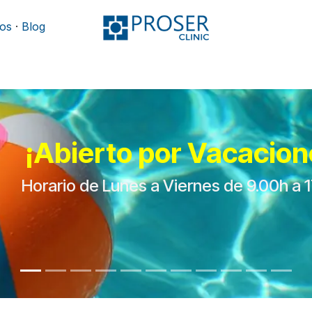
os
·
Blog
Podología
Rehabilitación
Mobiliario y camillas
¡Abierto por Vacacion
Horario de Lunes a Viernes de 9.00h a 