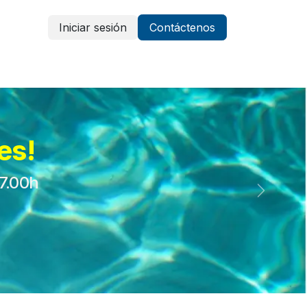
Iniciar sesión
Contáctenos
Vestuario y protección
Aparatología
es!
17.00h
Siguient