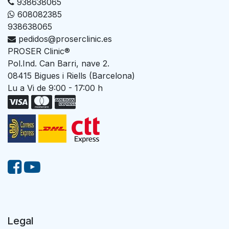
938638065
608082385
938638065
pedidos@proserclinic.es
PROSER Clinic®
Pol.Ind. Can Barri, nave 2.
08415 Bigues i Riells (Barcelona)
Lu a Vi de 9:00 - 17:00 h
Legal