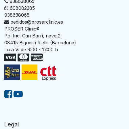
938638065
608082385
938638065
pedidos@proserclinic.es
PROSER Clinic®
Pol.Ind. Can Barri, nave 2.
08415 Bigues i Riells (Barcelona)
Lu a Vi de 9:00 - 17:00 h
Legal