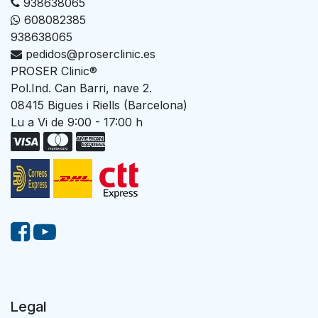
938638065
608082385
938638065
pedidos@proserclinic.es
PROSER Clinic®
Pol.Ind. Can Barri, nave 2.
08415 Bigues i Riells (Barcelona)
Lu a Vi de 9:00 - 17:00 h
Legal