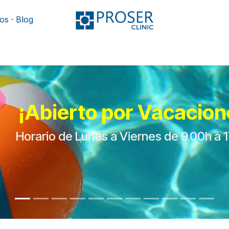
os
·
Blog
Podología
Rehabilitación
Mobiliario y camillas
¡Abierto por Vacacion
Horario de Lunes a Viernes de 9.00h a 