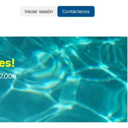
Iniciar sesión
Contáctenos
Vestuario y protección
Aparatología
es!
17.00h
Siguient